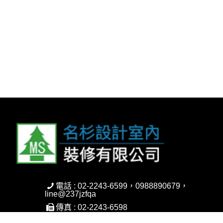
電話 : 02-2243-6599，0988890679，
line@237jzfqa
傳真 : 02-2243-6598
信箱 : ms.design.com.tw@gmail.com